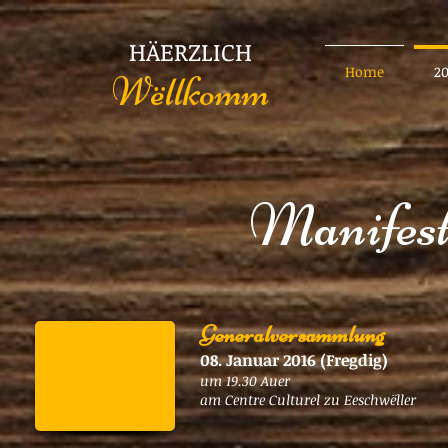
HÄERZLICH
Home
2
Wëllkomm
Manifest
Generalversammlung
08. Januar 2016 (Fregdig)
um 19.30 Auer
am Centre Culturel zu Eeschwëller