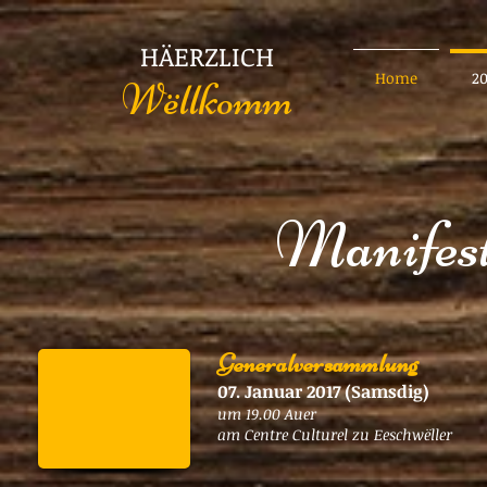
HÄERZLICH
Home
2
Wëllkomm
Manifest
Generalversammlung
07. Januar 2017 (Samsdig)
um 19.00 Auer
am Centre Culturel zu Eeschwëller