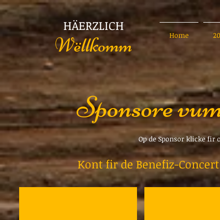
HÄERZLICH
Home
2
Wëllkomm
Sponsore vum
Op de Sponsor klicke fir
Kont fir de Benefiz-Concer