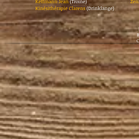
Kettmann Jean
(Troine)
Zen
Kinésithérapie Clarens
(Drinklange)
B
C