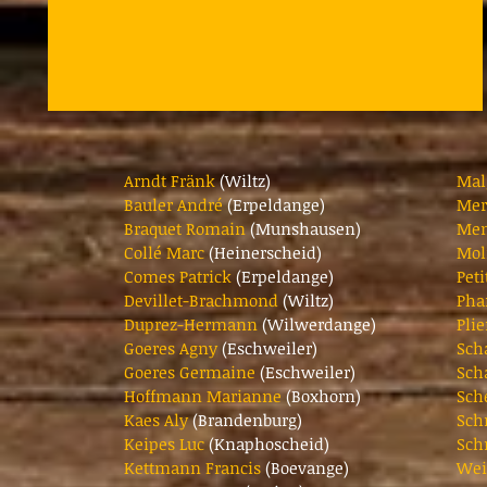
​​Arndt Fränk
(Wiltz)
Mal
Bauler André
(Erpeldange)
Mer
Braquet Romain
(Munshausen)
Men
Collé Marc
(Heinerscheid)
Mol
Comes Patrick
(Erpeldange)
Pet
Devillet-Brachmond
(Wiltz)
Pha
Duprez-Hermann
(Wilwerdange)
Pli
Goeres Agny
(Eschweiler)
Sch
Goeres Germaine
(Eschweiler)
Sch
Hoffmann Marianne
(Boxhorn)
Sch
Kaes Aly
(Brandenburg)
Sch
Keipes Luc
(Knaphoscheid)
Sch
Kettmann Francis
(Boevange)
Wei